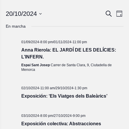
Navegac
Nave
20/10/2024
Buscar
Día
de
de
Seleccionar
vista
fecha.
búsqued
En marcha
de
y
Even
vistas
01/09/2024-8:00 pm
/
01/11/2024-11:00 pm
de
Anna Rierola: EL JARDÍ DE LES DELÍCIES:
Eventos
L’INFERN.
Espai Sant Josep
Carrer de Santa Clara, 9, Ciutadella de
Menorca
02/10/2024-11:00 am
/
29/10/2024-1:30 pm
Exposición: ‘Els Viatges dels Baleàrics’
03/10/2024-8:00 pm
/
27/10/2024-9:00 pm
Exposición colectiva: Abstracciones