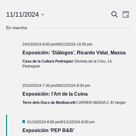
Navegac
Nave
11/11/2024
Buscar
Día
de
de
Seleccionar
vista
fecha.
búsqued
En marcha
de
y
Even
vistas
24/10/2024-8:00 pm
/
08/12/2024-10:00 pm
de
Exposición: ‘Diálogos’, Ricardo Vidal_Maxoa
Eventos
Casa de la Cultura Pedreguer
Glorieta de la Creu, 14,
Pedreguer
25/10/2024-7:30 pm
/
08/12/2024-8:00 pm
Exposición: l’Art de la Cuina
Torre dels Ducs de Medinacelli
CARRER ABADIA 2, El Verger
Destacado
31/10/2024-8:00 pm
/
01/12/2024-9:00 pm
Exposición ‘PEP B&B’