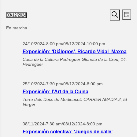
Navegac
Nav
03/12/2024
Día
de
de
Seleccionar
Buscar
vist
fecha.
búsqued
En marcha
de
y
Eve
vistas
24/10/2024-8:00 pm
/
08/12/2024-10:00 pm
de
Exposición: ‘Diálogos’, Ricardo Vidal_Maxoa
Eventos
Casa de la Cultura Pedreguer
Glorieta de la Creu, 14,
Pedreguer
25/10/2024-7:30 pm
/
08/12/2024-8:00 pm
Exposición: l’Art de la Cuina
Torre dels Ducs de Medinacelli
CARRER ABADIA 2, El
Verger
08/11/2024-7:30 am
/
08/12/2024-8:00 pm
Exposición colectiva: ‘Juegos de calle’