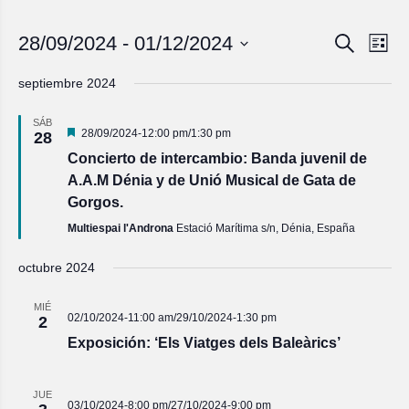
Navegac
Nave
28/09/2024
 - 
01/12/2024
Buscar
Lista
de
de
Seleccionar
vista
fecha.
búsqued
septiembre 2024
de
y
Even
SÁB
vistas
Destacado
28/09/2024-12:00 pm
/
1:30 pm
28
de
Concierto de intercambio: Banda juvenil de
Eventos
A.A.M Dénia y de Unió Musical de Gata de
Gorgos.
Multiespai l'Androna
Estació Marítima s/n, Dénia, España
octubre 2024
MIÉ
02/10/2024-11:00 am
/
29/10/2024-1:30 pm
2
Exposición: ‘Els Viatges dels Baleàrics’
JUE
03/10/2024-8:00 pm
/
27/10/2024-9:00 pm