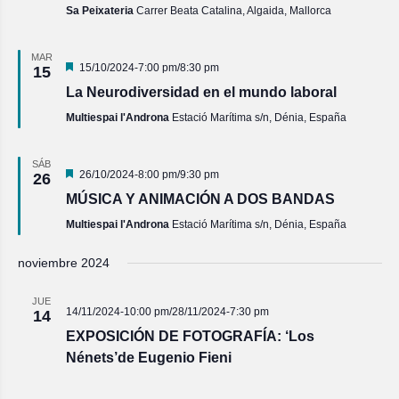
Sa Peixateria
Carrer Beata Catalina, Algaida, Mallorca
MAR
Destacado
15/10/2024-7:00 pm
/
8:30 pm
15
La Neurodiversidad en el mundo laboral
Multiespai l'Androna
Estació Marítima s/n, Dénia, España
SÁB
Destacado
26/10/2024-8:00 pm
/
9:30 pm
26
MÚSICA Y ANIMACIÓN A DOS BANDAS
Multiespai l'Androna
Estació Marítima s/n, Dénia, España
noviembre 2024
JUE
14/11/2024-10:00 pm
/
28/11/2024-7:30 pm
14
EXPOSICIÓN DE FOTOGRAFÍA: ‘Los
Nénets’de Eugenio Fieni