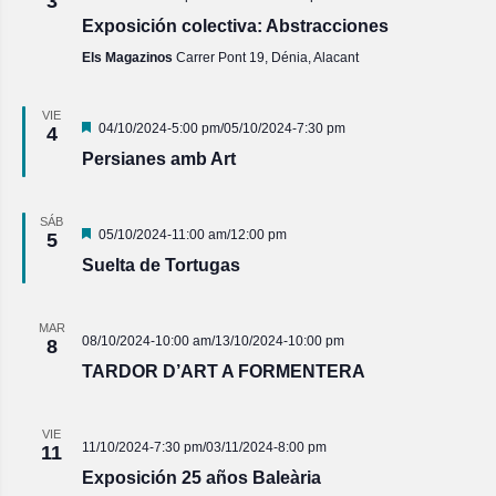
3
Exposición colectiva: Abstracciones
Els Magazinos
Carrer Pont 19, Dénia, Alacant
VIE
Destacado
04/10/2024-5:00 pm
/
05/10/2024-7:30 pm
4
Persianes amb Art
SÁB
Destacado
05/10/2024-11:00 am
/
12:00 pm
5
Suelta de Tortugas
MAR
08/10/2024-10:00 am
/
13/10/2024-10:00 pm
8
TARDOR D’ART A FORMENTERA
VIE
11/10/2024-7:30 pm
/
03/11/2024-8:00 pm
11
Exposición 25 años Baleària