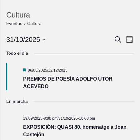
Cultura
Eventos
Cultura
Navegac
Nave
31/10/2025
Buscar
Día
de
de
Seleccionar
vista
fecha.
búsqued
Todo el día
de
y
Even
vistas
Destacado
06/06/2025
/
12/12/2025
de
PREMIOS DE POESÍA ADOLFO UTOR
Eventos
ACEVEDO
En marcha
19/09/2025-8:00 pm
/
31/10/2025-10:00 pm
EXPOSICIÓN: QUASI 80, homenatge a Joan
Castejón