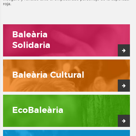
roja.
Baleària
Solidaria
Baleària Cultural
EcoBaleària