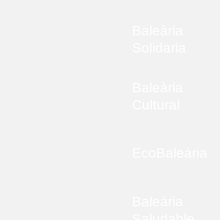
Baleària
Solidaria
Baleària
Cultural
EcoBaleària
Baleària
Saludable