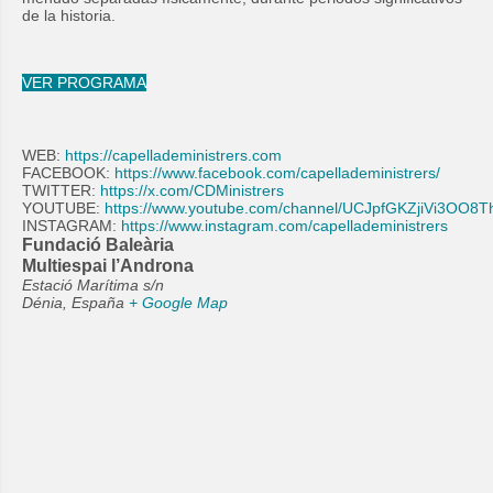
de la historia.
VER PROGRAMA
WEB:
https://capelladeministrers.com
FACEBOOK:
https://www.facebook.com/capelladeministrers/
TWITTER:
https://x.com/CDMinistrers
YOUTUBE:
https://www.youtube.com/channel/UCJpfGKZjiVi3OO
INSTAGRAM:
https://www.instagram.com/capelladeministrers
Fundació Baleària
Multiespai l’Androna
Estació Marítima s/n
Dénia
,
España
+ Google Map