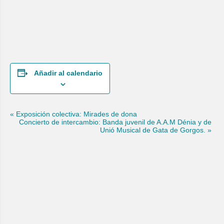
Añadir al calendario
Navegación
«
Exposición colectiva: Mirades de dona
Concierto de intercambio: Banda juvenil de A.A.M Dénia y de
del
Unió Musical de Gata de Gorgos.
»
Evento