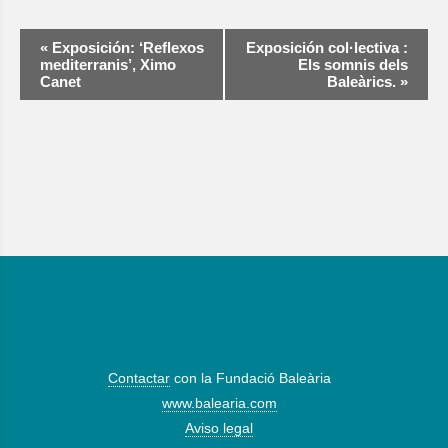
Navegación
«
Exposición: ‘Reflexos
Exposición col·lectiva :
del
mediterranis’, Ximo
Els somnis dels
Evento
Canet
Baleàrics.
»
Contactar
con la Fundació Baleària
www.balearia.com
Aviso legal