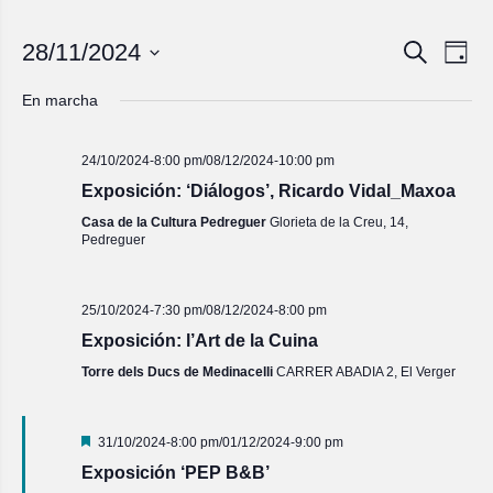
Navegac
Nave
28/11/2024
Buscar
Día
de
de
Seleccionar
vista
fecha.
búsqued
En marcha
de
y
Even
vistas
24/10/2024-8:00 pm
/
08/12/2024-10:00 pm
de
Exposición: ‘Diálogos’, Ricardo Vidal_Maxoa
Eventos
Casa de la Cultura Pedreguer
Glorieta de la Creu, 14,
Pedreguer
25/10/2024-7:30 pm
/
08/12/2024-8:00 pm
Exposición: l’Art de la Cuina
Torre dels Ducs de Medinacelli
CARRER ABADIA 2, El Verger
Destacado
31/10/2024-8:00 pm
/
01/12/2024-9:00 pm
Exposición ‘PEP B&B’