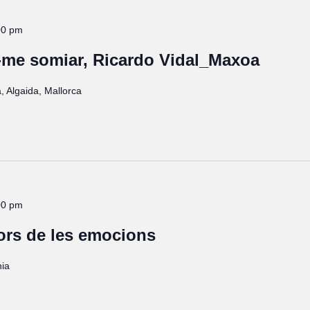
00 pm
-me somiar, Ricardo Vidal_Maxoa
, Algaida, Mallorca
00 pm
ors de les emocions
nia