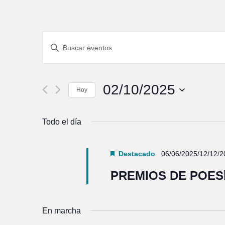
Navegación
Introduce
de
la
palabra
búsqueda
clave.
y
Busca
Eventos
vistas
02/10/2025
para
Hoy
de
la
Seleccionar
palabra
Eventos
fecha.
clave.
Todo el día
Destacado
06/06/2025
/
12/12/2
PREMIOS DE POES
En marcha