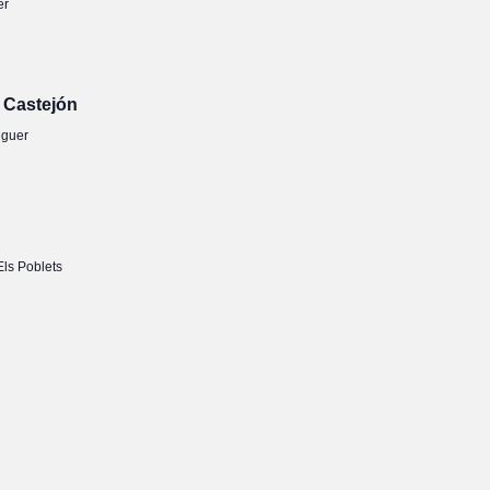
er
 Castejón
eguer
ls Poblets