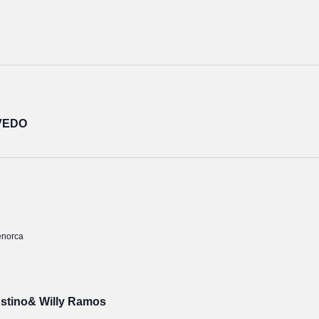
VEDO
enorca
ustino& Willy Ramos