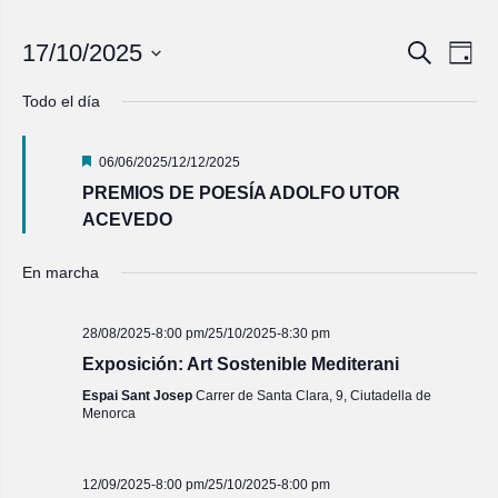
Navegac
Nave
17/10/2025
Buscar
Día
de
de
Seleccionar
vista
fecha.
búsqued
Todo el día
de
y
Even
vistas
Destacado
06/06/2025
/
12/12/2025
de
PREMIOS DE POESÍA ADOLFO UTOR
Eventos
ACEVEDO
En marcha
28/08/2025-8:00 pm
/
25/10/2025-8:30 pm
Exposición: Art Sostenible Mediterani
Espai Sant Josep
Carrer de Santa Clara, 9, Ciutadella de
Menorca
12/09/2025-8:00 pm
/
25/10/2025-8:00 pm