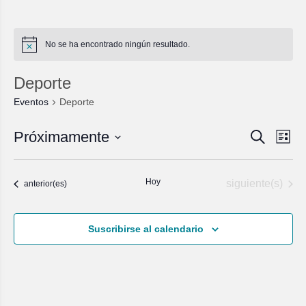
No se ha encontrado ningún resultado.
Deporte
Eventos
Deporte
Navegac
Nave
Próximamente
Buscar
Lista
de
de
Seleccionar
vista
fecha.
búsqued
de
y
Hoy
Eventos
siguiente(s)
Eventos
Even
anterior(es)
vistas
de
Suscribirse al calendario
Eventos