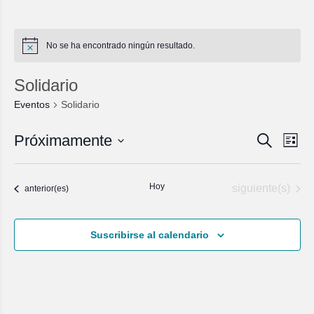
No se ha encontrado ningún resultado.
Solidario
Eventos
Solidario
Navegac
Nave
Próximamente
Buscar
Lista
de
de
Seleccionar
vista
fecha.
búsqued
de
y
Hoy
Eventos
siguiente(s)
Eventos
Even
anterior(es)
vistas
de
Suscribirse al calendario
Eventos