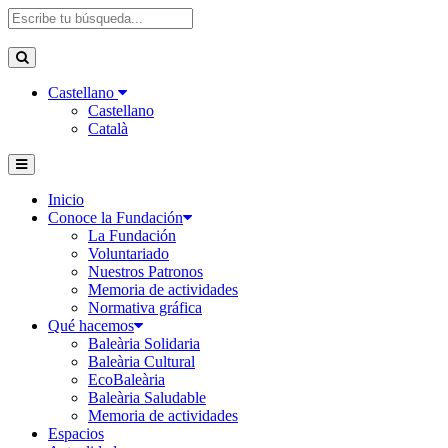
Castellano
Castellano
Català
Inicio
Conoce la Fundación
La Fundación
Voluntariado
Nuestros Patronos
Memoria de actividades
Normativa gráfica
Qué hacemos
Baleària Solidaria
Baleària Cultural
EcoBaleària
Baleària Saludable
Memoria de actividades
Espacios