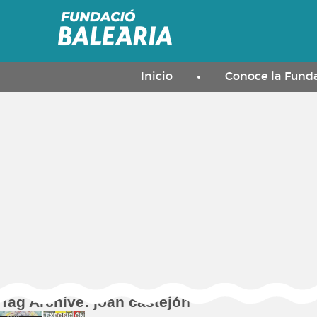
Inicio
Conoce la Fund
Tag Archive: joan castejón