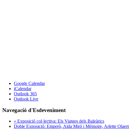
Google Calendar
iCalendar
Outlook 365
Outlook Live
Navegació d'Esdeveniment
«
Exposició col·lectiva: Els Viatges dels Baleàrics
Doble Exposició: Emperò, Aïda Miró i Mémoire, Arlette Olaert