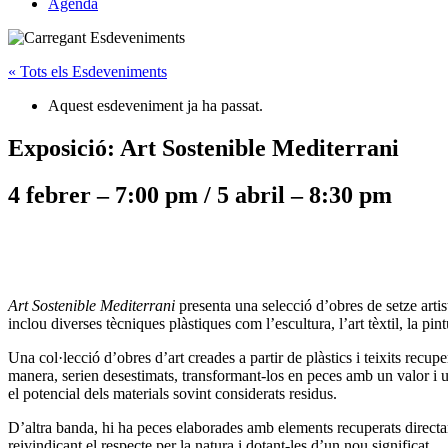
Agenda
« Tots els Esdeveniments
Aquest esdeveniment ja ha passat.
Exposició: Art Sostenible Mediterrani
4 febrer
–
7:00 pm
/
5 abril
–
8:30 pm
Art Sostenible Mediterrani
presenta una selecció d’obres de setze artis
inclou diverses tècniques plàstiques com l’escultura, l’art tèxtil, la pint
Una col·lecció d’obres d’art creades a partir de plàstics i teixits recu
manera, serien desestimats, transformant-los en peces amb un valor i 
el potencial dels materials sovint considerats residus.
D’altra banda, hi ha peces elaborades amb elements recuperats directam
reivindicant el respecte per la natura i dotant-les d’un nou significat.