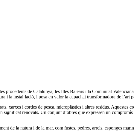
tes procedents de Catalunya, les Illes Balears i la Comunitat Valenciana, 
ura i la instal·lació, i posa en valor la capacitat transformadora de l’art p
perats, xarxes i cordes de pesca, microplàstics i altres residus. Aquestes 
un significat renovats. Un conjunt d’obres que expressen un compromís c
ent de la natura i de la mar, com fustes, pedres, arrels, esponges mari