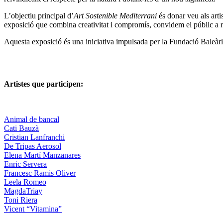
L’objectiu principal d’
Art Sostenible Mediterrani
és donar veu als arti
exposició que combina creativitat i compromís, convidem el públic a re
Aquesta exposició és una iniciativa impulsada per la Fundació Baleàr
Artistes que participen:
Animal de bancal
Cati Bauzà
Cristian Lanfranchi
De Tripas Aerosol
Elena Martí Manzanares
Enric Servera
Francesc Ramis Oliver
Leela Romeo
MagdaTriay
Toni Riera
Vicent “Vitamina”