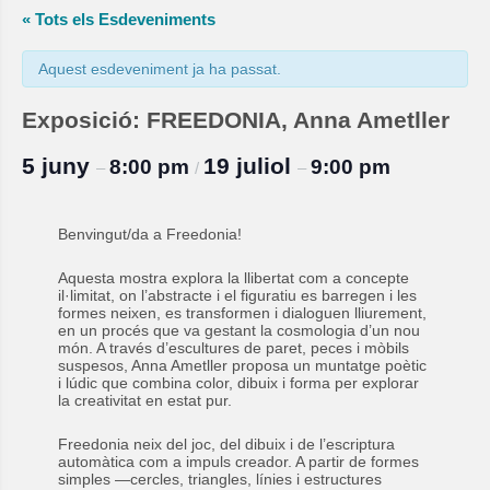
« Tots els Esdeveniments
Aquest esdeveniment ja ha passat.
Exposició: FREEDONIA, Anna Ametller
5 juny
19 juliol
8:00 pm
9:00 pm
–
/
–
Benvingut/da a Freedonia!
Aquesta mostra explora la llibertat com a concepte
il·limitat, on l’abstracte i el figuratiu es barregen i les
formes neixen, es transformen i dialoguen lliurement,
en un procés que va gestant la cosmologia d’un nou
món. A través d’escultures de paret, peces i mòbils
suspesos, Anna Ametller proposa un muntatge poètic
i lúdic que combina color, dibuix i forma per explorar
la creativitat en estat pur.
Freedonia neix del joc, del dibuix i de l’escriptura
automàtica com a impuls creador. A partir de formes
simples —cercles, triangles, línies i estructures