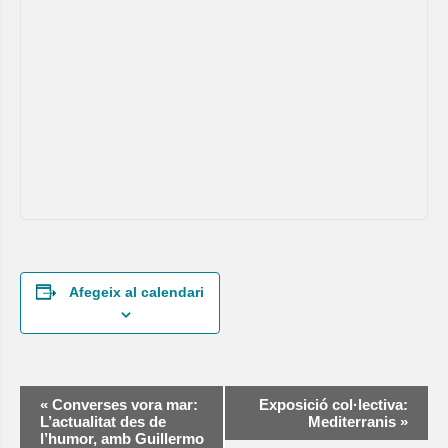
Afegeix al calendari
Navegació
«
Converses vora mar:
Exposició col·lectiva:
d'Esdeveniment
L’actualitat des de
Mediterranis
»
l’humor, amb Guillermo