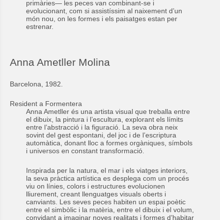
primàries— les peces van combinant-se i
evolucionant, com si assistíssim al naixement d’un
món nou, on les formes i els paisatges estan per
estrenar.
Anna Ametller Molina
Barcelona, 1982.
Resident a Formentera
Anna Ametller és una artista visual que treballa entre
el dibuix, la pintura i l’escultura, explorant els límits
entre l’abstracció i la figuració. La seva obra neix
sovint del gest espontani, del joc i de l’escriptura
automàtica, donant lloc a formes orgàniques, símbols
i universos en constant transformació.
Inspirada per la natura, el mar i els viatges interiors,
la seva pràctica artística es desplega com un procés
viu on línies, colors i estructures evolucionen
lliurement, creant llenguatges visuals oberts i
canviants. Les seves peces habiten un espai poètic
entre el simbòlic i la matèria, entre el dibuix i el volum,
convidant a imaginar noves realitats i formes d’habitar