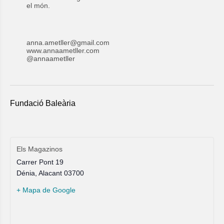
el món.
anna.ametller@gmail.com
www.annaametller.com
@annaametller
Fundació Baleària
Els Magazinos
Carrer Pont 19
Dénia
,
Alacant
03700
+ Mapa de Google