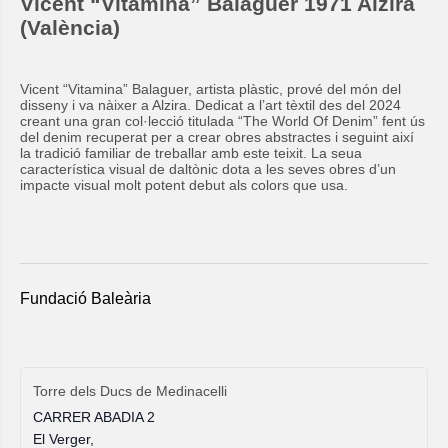
Vicent “Vitamina” Balaguer 1971 Alzira
(València)
Vicent “Vitamina” Balaguer, artista plàstic, prové del món del
disseny i va nàixer a Alzira. Dedicat a l’art tèxtil des del 2024
creant una gran col·lecció titulada “The World Of Denim” fent ús
del denim recuperat per a crear obres abstractes i seguint així
la tradició familiar de treballar amb este teixit. La seua
característica visual de daltònic dota a les seves obres d’un
impacte visual molt potent debut als colors que usa.
Fundació Baleària
Torre dels Ducs de Medinacelli
CARRER ABADIA 2
El Verger
,