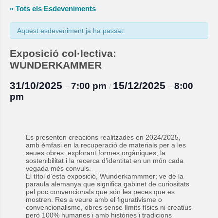
« Tots els Esdeveniments
Aquest esdeveniment ja ha passat.
Exposició col·lectiva:
WUNDERKAMMER
31/10/2025
15/12/2025
7:00 pm
8:00
–
/
–
pm
Es presenten creacions realitzades en 2024/2025,
amb èmfasi en la recuperació de materials per a les
seues obres: explorant formes orgàniques, la
sostenibilitat i la recerca d’identitat en un món cada
vegada més convuls.
El títol d’esta exposició, Wunderkammmer; ve de la
paraula alemanya que significa gabinet de curiositats
pel poc convencionals que són les peces que es
mostren. Res a veure amb el figurativisme o
convencionalisme, obres sense límits físics ni creatius
però 100% humanes i amb històries i tradicions