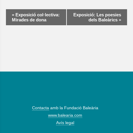
Navegació
«
Exposició col·lectiva:
Exposició: Les poesies
d'Esdeveniment
Mirades de dona
dels Baleàrics
»
Contacta
amb la Fundació Baleària
www.balearia.com
Avís legal