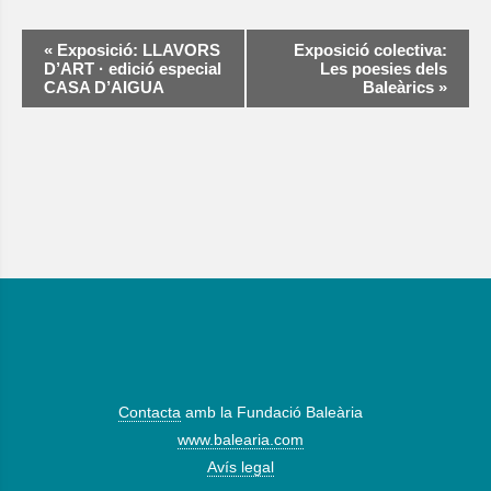
Navegació
«
Exposició: LLAVORS
Exposició colectiva:
d'Esdeveniment
D’ART · edició especial
Les poesies dels
CASA D’AIGUA
Baleàrics
»
Contacta
amb la Fundació Baleària
www.balearia.com
Avís legal