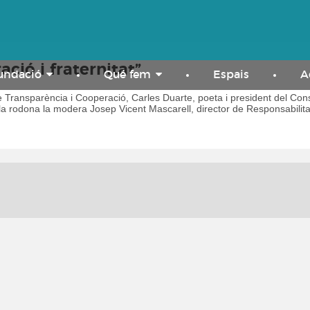
ció i fraternitat”
Fundació
Qué fem
Espais
A
 Transparència i Cooperació, Carles Duarte, poeta i president del Conse
la rodona la modera Josep Vicent Mascarell, director de Responsabilita