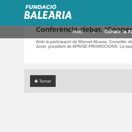
Conferència-debat: “Coopera
Inici
Coneix la 
Amb la participació de Manuel Alcaraz, Conseller de
Jover, president de APRISE-PROMOCIONS.
La tau
Tornar