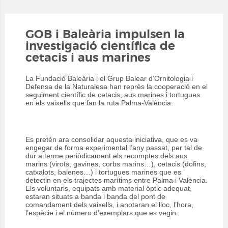
GOB i Baleària impulsen la
investigació científica de
cetacis i aus marines
La Fundació Baleària i el Grup Balear d’Ornitologia i
Defensa de la Naturalesa han reprès la cooperació en el
seguiment científic de cetacis, aus marines i tortugues
en els vaixells que fan la ruta Palma-València.
Es pretén ara consolidar aquesta iniciativa, que es va
engegar de forma experimental l’any passat, per tal de
dur a terme periòdicament els recomptes dels aus
marins (virots, gavines, corbs marins…), cetacis (dofins,
catxalots, balenes…) i tortugues marines que es
detectin en els trajectes marítims entre Palma i València.
Els voluntaris, equipats amb material òptic adequat,
estaran situats a banda i banda del pont de
comandament dels vaixells, i anotaran el lloc, l’hora,
l’espècie i el número d’exemplars que es vegin.