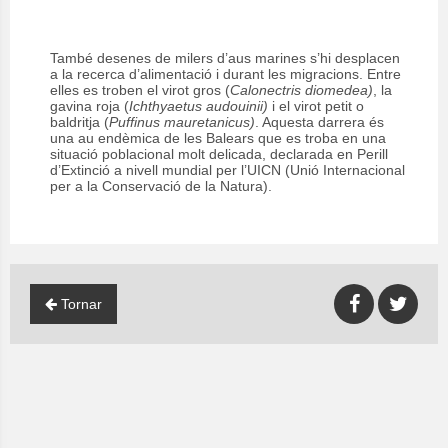
També desenes de milers d’aus marines s’hi desplacen
a la recerca d’alimentació i durant les migracions. Entre
elles es troben el virot gros (
Calonectris diomedea)
, la
gavina roja (
Ichthyaetus audouinii)
i el virot petit o
baldritja (
Puffinus mauretanicus)
. Aquesta darrera és
una au endèmica de les Balears que es troba en una
situació poblacional molt delicada, declarada en Perill
d’Extinció a nivell mundial per l’UICN (Unió Internacional
per a la Conservació de la Natura).
Tornar