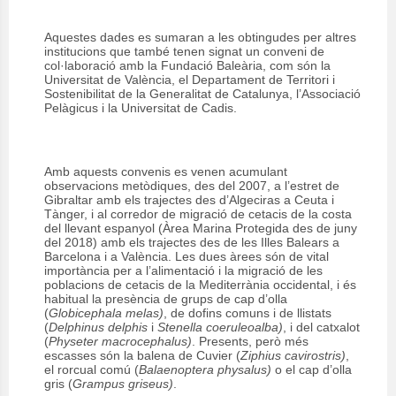
Aquestes dades es sumaran a les obtingudes per altres
institucions que també tenen signat un conveni de
col·laboració amb la Fundació Baleària, com són la
Universitat de València, el Departament de Territori i
Sostenibilitat de la Generalitat de Catalunya, l’Associació
Pelàgicus i la Universitat de Cadis.
Amb aquests convenis es venen acumulant
observacions metòdiques, des del 2007, a l’estret de
Gibraltar amb els trajectes des d’Algeciras a Ceuta i
Tànger, i al corredor de migració de cetacis de la costa
del llevant espanyol (Àrea Marina Protegida des de juny
del 2018) amb els trajectes des de les Illes Balears a
Barcelona i a València. Les dues àrees són de vital
importància per a l’alimentació i la migració de les
poblacions de cetacis de la Mediterrània occidental, i és
habitual la presència de grups de cap d’olla
(
Globicephala melas)
, de dofins comuns i de llistats
(
Delphinus delphis
i
Stenella coeruleoalba)
, i del catxalot
(
Physeter macrocephalus)
. Presents, però més
escasses són la balena de Cuvier (
Ziphius cavirostris)
,
el rorcual comú (
Balaenoptera physalus)
o el cap d’olla
gris (
Grampus griseus)
.