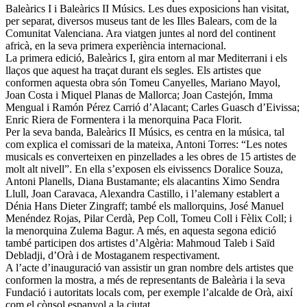
Baleàrics I i Baleàrics II Músics. Les dues exposicions han visitat,
per separat, diversos museus tant de les Illes Balears, com de la
Comunitat Valenciana. Ara viatgen juntes al nord del continent
africà, en la seva primera experiència internacional.
La primera edició, Baleàrics I, gira entorn al mar Mediterrani i els
llaços que aquest ha traçat durant els segles. Els artistes que
conformen aquesta obra són Tomeu Canyelles, Mariano Mayol,
Joan Costa i Miquel Planas de Mallorca; Joan Castejón, Imma
Mengual i Ramón Pérez Carrió d’Alacant; Carles Guasch d’Eivissa;
Enric Riera de Formentera i la menorquina Paca Florit.
Per la seva banda, Baleàrics II Músics, es centra en la música, tal
com explica el comissari de la mateixa, Antoni Torres: “Les notes
musicals es converteixen en pinzellades a les obres de 15 artistes de
molt alt nivell”. En ella s’exposen els eivissencs Doralice Souza,
Antoni Planells, Diana Bustamante; els alacantins Ximo Sendra
Llull, Joan Caravaca, Alexandra Castillo, i l’alemany establert a
Dénia Hans Dieter Zingraff; també els mallorquins, José Manuel
Menéndez Rojas, Pilar Cerdà, Pep Coll, Tomeu Coll i Fèlix Coll; i
la menorquina Zulema Bagur. A més, en aquesta segona edició
també participen dos artistes d’Algèria: Mahmoud Taleb i Saïd
Debladji, d’Orà i de Mostaganem respectivament.
A l’acte d’inauguració van assistir un gran nombre dels artistes que
conformen la mostra, a més de representants de Baleària i la seva
Fundació i autoritats locals com, per exemple l’alcalde de Orà, així
com el cònsol espanyol a la ciutat.