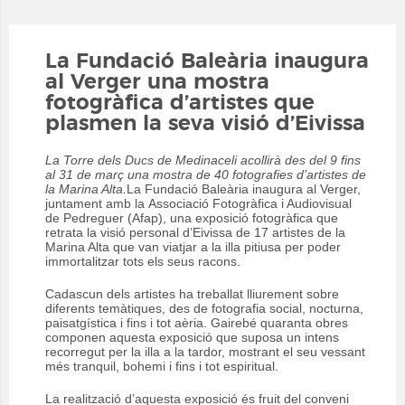
La Fundació Baleària inaugura
al Verger una mostra
fotogràfica d’artistes que
plasmen la seva visió d’Eivissa
La Torre dels Ducs de Medinaceli acollirà des del 9 fins
al 31 de març una mostra de 40 fotografies d’artistes de
la Marina Alta.
La Fundació Baleària inaugura al Verger,
juntament amb la Associació Fotogràfica i Audiovisual
de Pedreguer (Afap), una exposició fotogràfica que
retrata la visió personal d’Eivissa de 17 artistes de la
Marina Alta que van viatjar a la illa pitiusa per poder
immortalitzar tots els seus racons.
Cadascun dels artistes ha treballat lliurement sobre
diferents temàtiques, des de fotografia social, nocturna,
paisatgística i fins i tot aèria. Gairebé quaranta obres
componen aquesta exposició que suposa un intens
recorregut per la illa a la tardor, mostrant el seu vessant
més tranquil, bohemi i fins i tot espiritual.
La realització d’aquesta exposició és fruit del conveni