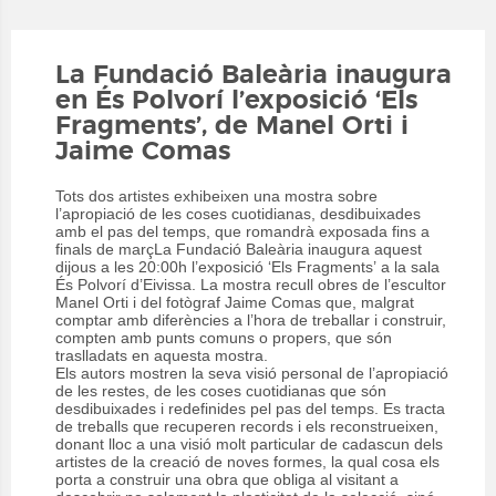
La Fundació Baleària inaugura
en És Polvorí l’exposició ‘Els
Fragments’, de Manel Orti i
Jaime Comas
Tots dos artistes exhibeixen una mostra sobre
l’apropiació de les coses cuotidianas, desdibuixades
amb el pas del temps, que romandrà exposada fins a
finals de març
La Fundació Baleària inaugura aquest
dijous a les 20:00h l’exposició ‘Els Fragments’ a la sala
És Polvorí d’Eivissa. La mostra recull obres de l’escultor
Manel Orti i del fotògraf Jaime Comas que, malgrat
comptar amb diferències a l’hora de treballar i construir,
compten amb punts comuns o propers, que són
traslladats en aquesta mostra.
Els autors mostren la seva visió personal de l’apropiació
de les restes, de les coses cuotidianas que són
desdibuixades i redefinides pel pas del temps. Es tracta
de treballs que recuperen records i els reconstrueixen,
donant lloc a una visió molt particular de cadascun dels
artistes de la creació de noves formes, la qual cosa els
porta a construir una obra que obliga al visitant a