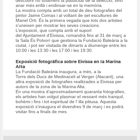
descobrir no solament la plasticitat de la selecció, sinó
anar més enllà i endinsar-se en la memòria.
La mostra compta amb un total de deu fotografies del
pintor Jaime Comas i al voltant de set escultures de
Manel Orti. És la primera vegada que tots dos artistes
s’uneixen per mostrar les seves creacions.
L’exposició, que compta amb el suport
del Ajuntament d’Eivissa, romandrà fins al 31 de març a
la Sala És Polvorí que gestiona la Fundació Baleària a la
ciutat, i pot ser visitada de dimarts a diumenge entre les
10:00 i les 13:30 i les 17:00 i les 19:30.
Exposició fotogràfica sobre Eivissa en la Marina
Alta
La Fundació Baleària inaugura, a més, a la
Torre dels Ducs de Medinaceli al Verger (Alacant), una
altra exposició de fotografies realitzades a Eivissa per
autors de la zona de la Marina Alta.
En una mostra d’aproximadament quaranta fotografies,
els artistes han volgut plasmar el vessant més tranquil,
bohèmi i fins i tot espiritual de l’ illa pitiusa. Aquesta
exposició s’inaugura el divendres 9 de març i es podrà
visitar fins a finals de mes.