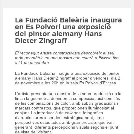
La Fundació Baleària inaugura
en Es Polvorí una exposició
del pintor alemany Hans
Dieter Zingraff
El reconegut artista constructivista descobreix el seu
món geomètric en una mostra que estarà a Eivissa fins
a l’1 de desembre
La Fundació Baleària inaugura una exposició del pintor
alemany Hans Dieter Zingraff el proper divendres dia 2
de novembre a les 20h en la sala Es Polvorí d’Eivissa.
L’artista presenta una mostra de la seua producció on la
línia i la geometria dominen la composició, així com l’ús
de les combinacions de color, amb subtils gradacions i
marcats contrastos, que proporcionen lluminositat al
conjunt. La introducció de
collages,
fotografies
d’arquitectures inserides estratègicament, crea
perspectives estudiades amb gran precisió, que van
generant diferents percepcions visuals segons el punt
de vista del visitant.