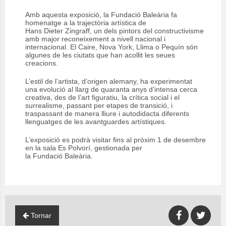
Amb aquesta exposició, la Fundació Baleària fa
homenatge a la trajectòria artística de
Hans Dieter Zingraff, un dels pintors del constructivisme
amb major reconeixement a nivell nacional i
internacional. El Caire, Nova York, Llima o Pequín són
algunes de les ciutats que han acollit les seues
creacions.
L’estil de l’artista, d’origen alemany, ha experimentat
una evolució al llarg de quaranta anys d’intensa cerca
creativa, des de l’art figuratiu, la crítica social i el
surrealisme, passant per etapes de transició, i
traspassant de manera lliure i autodidacta diferents
llenguatges de les avantguardes artístiques.
L’exposició es podrà visitar fins al pròxim 1 de desembre
en la sala Es Polvorí, gestionada per
la Fundació Baleària.
Tornar