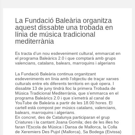
La Fundació Baleària organitza
aquest dissabte una trobada en
línia de música tradicional
mediterrània
Es tracta d’un nou esdeveniment cultural, emmarcat en
el programa Baleàrics 2.0 i que comptarà amb grups
valencians, catalans, balears, marroquins i algerians
La Fundació Baleària continua organitzant
esdeveniments en línia amb l’objectiu de traçar xarxes
culturals entre els diferents territoris en què opera. I
dissabte 13 de juny tindrà lloc la primera Trobada de
Música Tradicional Mediterrània, que s’emmarca en el
programa Baleàrics 2.0 i que s’emetrà al canal de
YouTube de Baleària a partir de les 18.00 hores. El
cartell està compost per músics catalans, valencians,
balears, marroquins i algerians.
En concret, des de Catalunya participaran el grup
Criatures i la cantant Joana Gomila; des de les illes ho
faran l’Escola de Música i Dansa de Mallorca, la Colla
de Xeremiers Des Pujol (Mallorca), Sa Bodega (Eivissa)