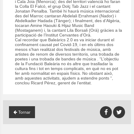
i Cala Joia (Menorca); des del territori valencià ho faran
la Colla El Falcó, el grup Dolç Tab Jazz i el cantant
Jonatan Penalba. També hi haurà música internacional:
des del Marroc cantaran Abdelali Errahmani (Nador) i
Abdelkader Hadada (Tànger); i finalment, des d’Algèria,
tocaran Amine Haouki & Hijaz Music Band
(Mostaganem) i, la cantant Lila Borsali (Orà) gràcies a la
participació de l’Institut Cervantes d’Orà.
Cal recordar que Baleàrics 2.0 es va iniciar durant el
confinament causat pel Covid-19, i en els últims dos
mesos s’han realitzat dos festivals de música, amb
artistes de renom de diversos territoris, una trobada de
poetes i una trobada de bandes de música . “L’objectiu
de la Fundació Baleària no és altre que traslladar la
cultura fins i tot en temps complicats, en què no es pot
fer amb normalitat en espais físics. No obstant això,
amb aquestes activitats, ajudem a estendre ponts “,
conclou Ricard Pérez, gerent de l’entitat.
Tornar