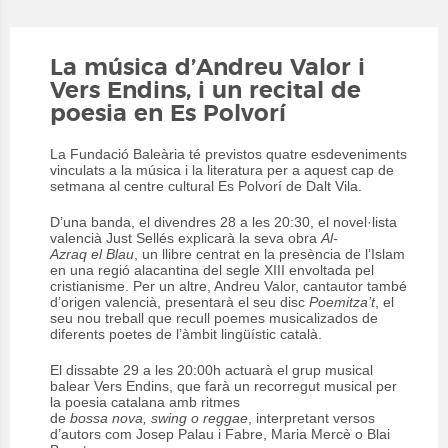
La música d’Andreu Valor i
Vers Endins, i un recital de
poesia en Es Polvorí
La Fundació Baleària té previstos quatre esdeveniments
vinculats a la música i la literatura per a aquest cap de
setmana al centre cultural
Es Polvorí de Dalt Vila.
D’una banda, el divendres 28 a les 20:30, el novel·lista
valencià Just Sellés explicarà la seva obra
Al-
Azraq el Blau
, un llibre centrat en la presència de l’Islam
en una regió alacantina del segle XIII envoltada pel
cristianisme. Per un altre, Andreu Valor, cantautor també
d’origen valencià, presentarà el seu disc
Poemitza’t
, el
seu nou treball que recull poemes musicalizados de
diferents poetes de l’àmbit lingüístic català.
El dissabte 29 a les 20:00h actuarà el grup musical
balear Vers Endins, que farà un recorregut musical per
la poesia catalana amb ritmes
de
bossa nova,
swing o reggae
, interpretant versos
d’autors com Josep Palau i Fabre, Maria Mercè o Blai