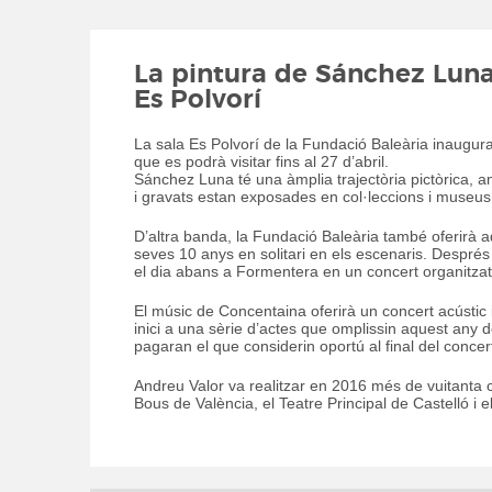
La pintura de Sánchez Luna
Es Polvorí
La sala Es Polvorí de la Fundació Baleària inaugura
que es podrà visitar fins al 27 d’abril.
Sánchez Luna té una àmplia trajectòria pictòrica, am
i gravats estan exposades en col·leccions i museus
D’altra banda, la Fundació Baleària també oferirà aq
seves 10 anys en solitari en els escenaris. Després
el dia abans a Formentera en un concert organitzat
El músic de Concentaina oferirà un concert acústic i
inici a una sèrie d’actes que omplissin aquest any d
pagaran el que considerin oportú al final del concer
Andreu Valor va realitzar en 2016 més de vuitanta c
Bous de València, el Teatre Principal de Castelló i el