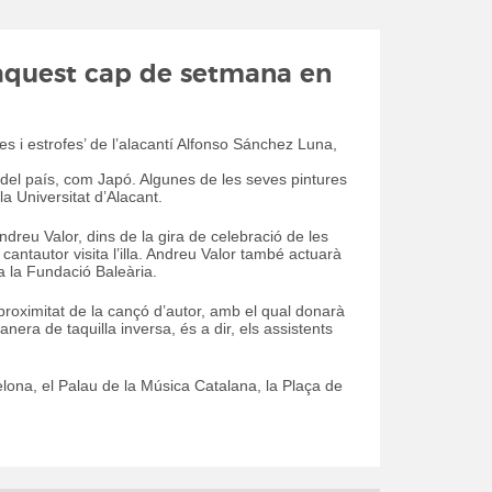
 aquest cap de setmana en
ies i estrofes’ de l’alacantí Alfonso Sánchez Luna,
ra del país, com Japó. Algunes de les seves pintures
 Universitat d’Alacant.
ndreu Valor, dins de la gira de celebració de les
antautor visita l’illa. Andreu Valor també actuarà
a la Fundació Baleària.
 proximitat de la cançó d’autor, amb el qual donarà
era de taquilla inversa, és a dir, els assistents
elona, el Palau de la Música Catalana, la Plaça de