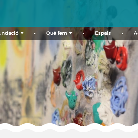
Fundació
Qué fem
Espais
A