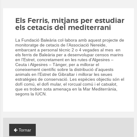
Els Ferris, mitjans per estudiar
els cetacis del mediterrani
La Fundació Baleària col·labora amb aquest projecte de
monitoratge de cetacis de l’Associació Nereide,
embarcant a personal tècnic 2 o 4 vegades al mes en
els ferris de Baleària per a desenvolupar censos marins
en l’Estret, concretament en les rutes d’Algesires
–
Ceuta i Algesires – Tànger, per a millorar el
coneixement científic sobre la distribució d’aquests
animals en l’Estret de Gibraltar i millorar les seues
estratègies de conservació. Les espècies objectiu són el
dofí comú, el dofí mular, el rorcual comú i el catxalot,
que es troben sota amenaça en la Mar Mediterrània,
segons la IUCN.
Tornar