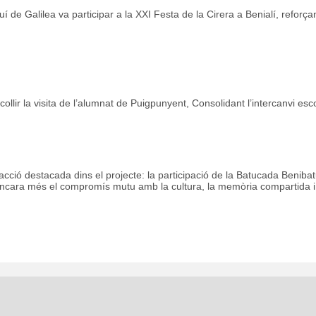
quí de Galilea va participar a la XXI Festa de la Cirera a Benialí, refor
collir la visita de l’alumnat de Puigpunyent, Consolidant l’intercanvi escol
cció destacada dins el projecte: la participació de la Batucada Benibatu
ncara més el compromís mutu amb la cultura, la memòria compartida i l