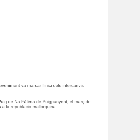
eniment va marcar l’inici dels intercanvis
IP Puig de Na Fàtima de Puigpunyent, el març de
s a la repoblació mallorquina.