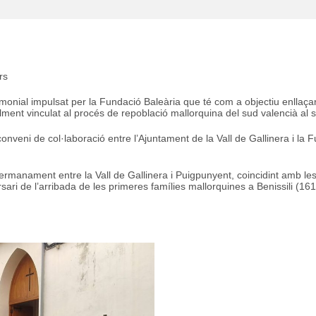
rs
imonial impulsat per la Fundació Baleària que té com a objectiu enllaçar 
ent vinculat al procés de repoblació mallorquina del sud valencià al s
onveni de col·laboració entre l’Ajuntament de la Vall de Gallinera i la F
agermanament entre la Vall de Gallinera i Puigpunyent, coincidint amb le
i de l’arribada de les primeres famílies mallorquines a Benissili (1610