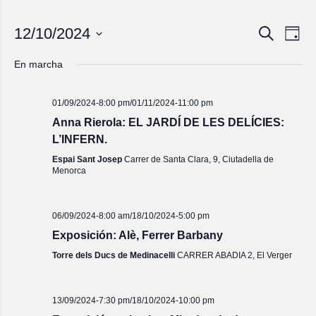
Navegac
Nave
12/10/2024
Buscar
Día
de
de
Seleccionar
vista
fecha.
búsqued
En marcha
de
y
Even
vistas
01/09/2024-8:00 pm
/
01/11/2024-11:00 pm
de
Anna Rierola: EL JARDÍ DE LES DELÍCIES:
Eventos
L’INFERN.
Espai Sant Josep
Carrer de Santa Clara, 9, Ciutadella de
Menorca
06/09/2024-8:00 am
/
18/10/2024-5:00 pm
Exposición: Alè, Ferrer Barbany
Torre dels Ducs de Medinacelli
CARRER ABADIA 2, El Verger
13/09/2024-7:30 pm
/
18/10/2024-10:00 pm