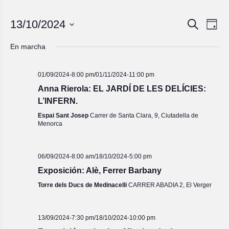
Navegac
Nave
13/10/2024
Buscar
Día
de
de
Seleccionar
vista
fecha.
búsqued
En marcha
de
y
Even
vistas
01/09/2024-8:00 pm
/
01/11/2024-11:00 pm
de
Anna Rierola: EL JARDÍ DE LES DELÍCIES:
Eventos
L’INFERN.
Espai Sant Josep
Carrer de Santa Clara, 9, Ciutadella de
Menorca
06/09/2024-8:00 am
/
18/10/2024-5:00 pm
Exposición: Alè, Ferrer Barbany
Torre dels Ducs de Medinacelli
CARRER ABADIA 2, El Verger
13/09/2024-7:30 pm
/
18/10/2024-10:00 pm