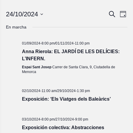
Navegac
Nave
24/10/2024
Buscar
Día
de
de
Seleccionar
vista
fecha.
búsqued
En marcha
de
y
Even
vistas
01/09/2024-8:00 pm
/
01/11/2024-11:00 pm
de
Anna Rierola: EL JARDÍ DE LES DELÍCIES:
Eventos
L’INFERN.
Espai Sant Josep
Carrer de Santa Clara, 9, Ciutadella de
Menorca
02/10/2024-11:00 am
/
29/10/2024-1:30 pm
Exposición: ‘Els Viatges dels Baleàrics’
03/10/2024-8:00 pm
/
27/10/2024-9:00 pm
Exposición colectiva: Abstracciones