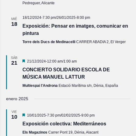
Pedreguer, Alicante
18/12/2024-7:30 pm
/
26/01/2025-8:00 pm
MIÉ
18
Exposición: Pensar en imatges, comunicar en
pintura
Torre dels Ducs de Medinacelli
CARRER ABADIA 2, El Verger
SÁB
Destacado
21/12/2024-12:00 am
/
1:00 am
21
CONCIERTO SOLIDARIO ESCOLA DE
MÚSICA MANUEL LATTUR
Multiespai l'Androna
Estació Marítima s/n, Dénia, España
enero 2025
VIE
Destacado
10/01/2025-7:30 pm
/
02/02/2025-9:00 pm
10
Exposición colectiva: Mediterráneos
Els Magazinos
Carrer Pont 19, Dénia, Alacant