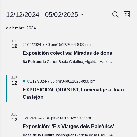
Navegac
Nave
12/12/2024
 - 
05/02/2025
Buscar
Lista
de
de
Seleccionar
vista
fecha.
búsqued
diciembre 2024
de
y
Even
JUE
vistas
21/11/2024-7:30 pm
/
15/12/2024-8:00 pm
12
de
Exposición colectiva: Mirades de dona
Eventos
Sa Peixateria
Carrer Beata Catalina, Algaida, Mallorca
JUE
Destacado
05/12/2024-7:30 pm
/
04/01/2025-9:00 pm
12
EXPOSICIÓN: QUASI 80, homenatge a Joan
Castejón
JUE
12/12/2024-7:30 pm
/
31/01/2025-9:00 pm
12
Exposición: ‘Els Viatges dels Baleàrics’
Casa de la Cultura Pedreguer
Glorieta de la Creu, 14,