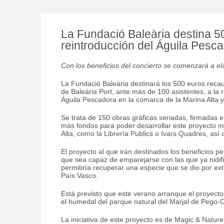
La Fundació Baleària destina 50
reintroducción del Águila Pesc
Con los beneficios del concierto se comenzará a el
La Fundació Baleària destinará los 500 euros recau
de Baleària Port, ante más de 100 asistentes, a la 
Águila Pescadora en la comarca de la Marina Alta y
Se trata de 150 obras gráficas seriadas, firmadas 
más fondos para poder desarrollar este proyecto m
Alta, como la Librería Publics o Ivars Quadres, as
El proyecto al que irán destinados los beneficios p
que sea capaz de emparejarse con las que ya nidifi
permitiría recuperar una especie que se dio por ext
País Vasco.
Está previsto que este verano arranque el proyecto 
el humedal del parque natural del Marjal de Pego-O
La iniciativa de este proyecto es de Magic & Natur