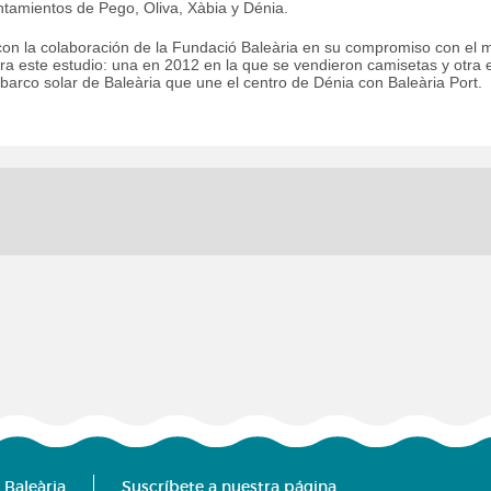
untamientos de Pego, Oliva, Xàbia y Dénia.
con la colaboración de la Fundació Baleària en su compromiso con el 
ra este estudio: una en 2012 en la que se vendieron camisetas y otra 
barco solar de Baleària que une el centro de Dénia con Baleària Port.
 Baleària
Suscríbete a nuestra página