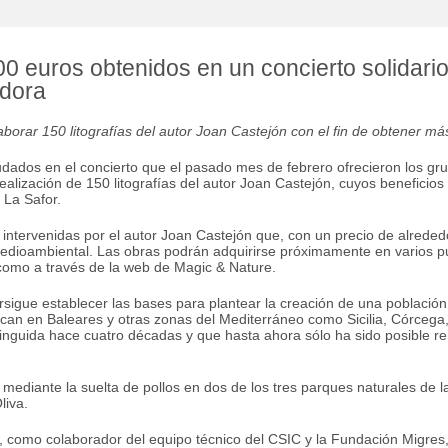
0 euros obtenidos en un concierto solidari
adora
aborar 150 litografías del autor Joan Castejón con el fin de obtener má
dados en el concierto que el pasado mes de febrero ofrecieron los gru
realización de 150 litografías del autor Joan Castejón, cuyos beneficios
 La Safor.
e intervenidas por el autor Joan Castejón que, con un precio de alrede
edioambiental. Las obras podrán adquirirse próximamente en varios pun
í como a través de la web de Magic & Nature.
ersigue establecer las bases para plantear la creación de una población
can en Baleares y otras zonas del Mediterráneo como Sicilia, Córcega, 
inguida hace cuatro décadas y que hasta ahora sólo ha sido posible rein
mediante la suelta de pollos en dos de los tres parques naturales de la
liva.
e, como colaborador del equipo técnico del CSIC y la Fundación Migres