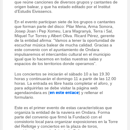
que reúne canciones de diversos grupos y cantantes de
origen balear, y que ha estado editado por el Institut
d’Estudis Eivissencs.
En el evento participan siete de los grupos o cantantes
que forman parte del disco: Pilar Mena, Arma Sonora,
Josep Joan i Pep Xomeu, Lara Magranyà, Terra i Sal,
Miquel Tur Torres y Albert Oliva. Ricard Pérez, gerente
de la entidad afirma: “Vamos a tener la oportunidad de
escuchar música balear de mucha calidad. Gracias a
este convenio con el ayuntamiento de Ondara
impulsaremos el intercambio cultural en el municipio
igual que lo hacemos en todas nuestras salas y
espacios de los territorios donde operamos”.
Los conciertos se iniciarán el sábado 10 a las 19.30
horas y continuarán el domingo 11 a partir de las 12.00
horas. La entrada es libre hasta completar el aforo, y
para adquirirlas se debe visitar la página web
agendaondara.es (
) y rellenar el
en este enlace
formulario.
Este es el primer evento de estas características que
organiza la entidad de la naviera en Ondara. Forma
parte del convenio que firmó la Fundació con el
consistorio local para organizar exposiciones en la Torre
del Rellotge y conciertos en la plaza de toros,