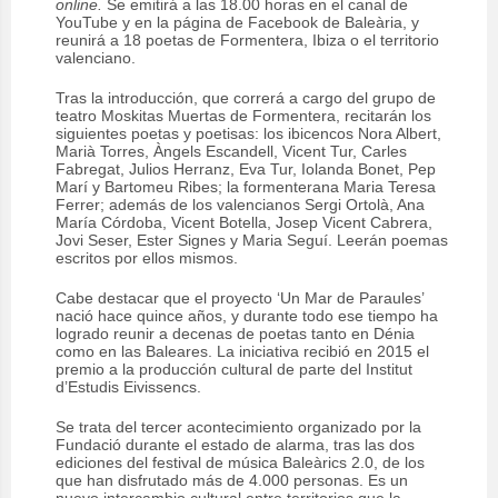
online.
Se emitirá a las 18.00 horas en el canal de
YouTube y en la página de Facebook de Baleària, y
reunirá a 18 poetas de Formentera, Ibiza o el territorio
valenciano.
Tras la introducción, que correrá a cargo del grupo de
teatro Moskitas Muertas de Formentera, recitarán los
siguientes poetas y poetisas: los ibicencos Nora Albert,
Marià Torres, Àngels Escandell, Vicent Tur, Carles
Fabregat, Julios Herranz, Eva Tur, Iolanda Bonet, Pep
Marí y Bartomeu Ribes; la formenterana Maria Teresa
Ferrer; además de los valencianos Sergi Ortolà, Ana
María Córdoba, Vicent Botella, Josep Vicent Cabrera,
Jovi Seser, Ester Signes y Maria Seguí. Leerán poemas
escritos por ellos mismos.
Cabe destacar que el proyecto ‘Un Mar de Paraules’
nació hace quince años, y durante todo ese tiempo ha
logrado reunir a decenas de poetas tanto en Dénia
como en las Baleares. La iniciativa recibió en 2015 el
premio a la producción cultural de parte del Institut
d’Estudis Eivissencs.
Se trata del tercer acontecimiento organizado por la
Fundació durante el estado de alarma, tras las dos
ediciones del festival de música Baleàrics 2.0, de los
que han disfrutado más de 4.000 personas. Es un