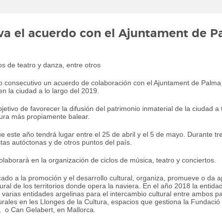
va el acuerdo con el Ajuntament de 
os de teatro y danza, entre otros
consecutivo un acuerdo de colaboración con el Ajuntament de Palma m
en la ciudad a lo largo del 2019.
objetivo de favorecer la difusión del patrimonio inmaterial de la ciudad
ltura más propiamente balear.
 este año tendrá lugar entre el 25 de abril y el 5 de mayo. Durante t
s autóctonas y de otros puntos del país.
laborará en la organización de ciclos de música, teatro y conciertos.
do a la promoción y el desarrollo cultural, organiza, promueve o da a
tural de los territorios donde opera la naviera. En el año 2018 la entid
 varias entidades argelinas para el intercambio cultural entre ambos p
urales en les Llonges de la Cultura, espacios que gestiona la Fundació 
, o Can Gelabert, en Mallorca.