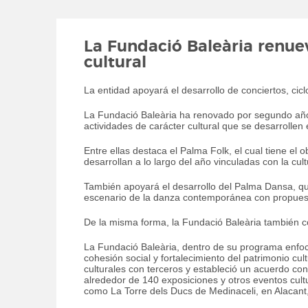
La Fundació Baleària renue
cultural
La entidad apoyará el desarrollo de conciertos, cicl
La Fundació Baleària ha renovado por segundo año 
actividades de carácter cultural que se desarrollen 
Entre ellas destaca el Palma Folk, el cual tiene el 
desarrollan a lo largo del año vinculadas con la cu
También apoyará el desarrollo del Palma Dansa, que
escenario de la danza contemporánea con propuesta
De la misma forma, la Fundació Baleària también co
La Fundació Baleària, dentro de su programa enfoca
cohesión social y fortalecimiento del patrimonio cul
culturales con terceros y estableció un acuerdo con
alrededor de 140 exposiciones y otros eventos cult
como La Torre dels Ducs de Medinaceli, en Alacant