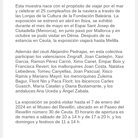
Esta muestra nace con el propósito de viajar por el mar
y celebrar el 25 cumpleaños de la naviera a través de
las Lonjas de la Cultura de la Fundación Baleària. La
exposición se estrenó en abril en Ibiza, se exhibió
durante el mes de mayo en el Espai Sant Josep de
Ciutadella (Menorca), en junio pasó por Mallorca y en
octubre se pudo visitar en Dénia. Después de su
estancia en Ceuta, la exposición viajará hasta Melilla.
Además del ceutí Alejandro Pedrajas, en esta colectiva
participan los valencianos Zingraff, Joan Castejón, Xavi
Garcia, Ramon Pérez Carrió, Ximo Canet, Empar Boix y
Francisca Revert; los mallorquines Joan Costa, Natatxa
Lebedeva, Tomeu Canyellas, Joan Pascual, Xisco
Ramis y Mariano Mayol; los menorquines Zulema
Bagur, Florit Nin y Paca Florit; los ibicencos Carles
Guasch, María Catalán y Diana Bustamante, y los
andaluces Ana Uceda y Ángel Zabala.
La exposición se podrá visitar hasta el 7 de enero del
2024 en el Museo del Revellín, ubicado en el Paseo del
Revellín número 30 de Ceuta. El horario de apertura es
de martes a sábado de 10 a 14 h y de 17 a 20 h, y los
domingos y festivos de 11 a 14 h.