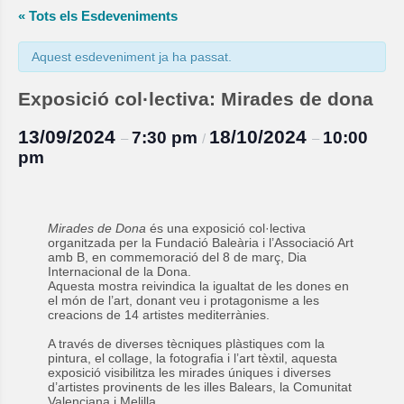
« Tots els Esdeveniments
Aquest esdeveniment ja ha passat.
Exposició col·lectiva: Mirades de dona
13/09/2024
18/10/2024
7:30 pm
10:00
–
/
–
pm
Mirades de Dona
és una exposició col·lectiva
organitzada per la Fundació Baleària i l’Associació Art
amb B, en commemoració del 8 de març, Dia
Internacional de la Dona.
Aquesta mostra reivindica la igualtat de les dones en
el món de l’art, donant veu i protagonisme a les
creacions de 14 artistes mediterrànies.
A través de diverses tècniques plàstiques com la
pintura, el collage, la fotografia i l’art tèxtil, aquesta
exposició visibilitza les mirades úniques i diverses
d’artistes provinents de les illes Balears, la Comunitat
Valenciana i Melilla.