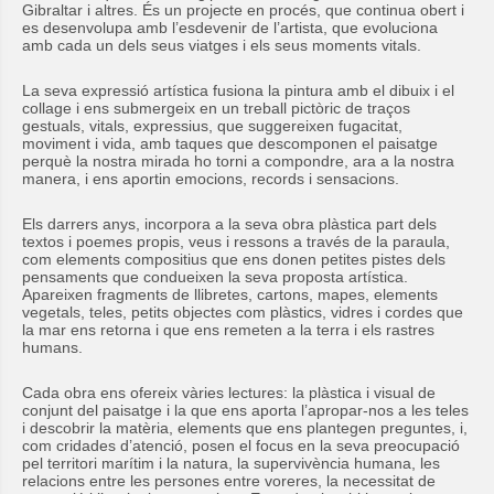
Gibraltar i altres. És un projecte en procés, que continua obert i
es desenvolupa amb l’esdevenir de l’artista, que evoluciona
amb cada un dels seus viatges i els seus moments vitals.
La seva expressió artística fusiona la pintura amb el dibuix i el
collage i ens submergeix en un treball pictòric de traços
gestuals, vitals, expressius, que suggereixen fugacitat,
moviment i vida, amb taques que descomponen el paisatge
perquè la nostra mirada ho torni a compondre, ara a la nostra
manera, i ens aportin emocions, records i sensacions.
Els darrers anys, incorpora a la seva obra plàstica part dels
textos i poemes propis, veus i ressons a través de la paraula,
com elements compositius que ens donen petites pistes dels
pensaments que condueixen la seva proposta artística.
Apareixen fragments de llibretes, cartons, mapes, elements
vegetals, teles, petits objectes com plàstics, vidres i cordes que
la mar ens retorna i que ens remeten a la terra i els rastres
humans.
Cada obra ens ofereix vàries lectures: la plàstica i visual de
conjunt del paisatge i la que ens aporta l’apropar-nos a les teles
i descobrir la matèria, elements que ens plantegen preguntes, i,
com cridades d’atenció, posen el focus en la seva preocupació
pel territori marítim i la natura, la supervivència humana, les
relacions entre les persones entre voreres, la necessitat de