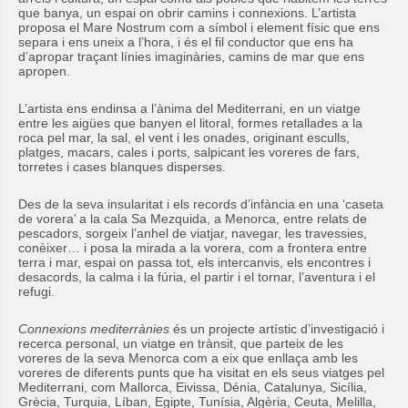
que banya, un espai on obrir camins i connexions. L’artista
proposa el Mare Nostrum com a símbol i element físic que ens
separa i ens uneix a l’hora, i és el fil conductor que ens ha
d’apropar traçant línies imaginàries, camins de mar que ens
apropen.
L’artista ens endinsa a l’ànima del Mediterrani, en un viatge
entre les aigües que banyen el litoral, formes retallades a la
roca pel mar, la sal, el vent i les onades, originant esculls,
platges, macars, cales i ports, salpicant les voreres de fars,
torretes i cases blanques disperses.
Des de la seva insularitat i els records d’infància en una ‘caseta
de vorera’ a la cala Sa Mezquida, a Menorca, entre relats de
pescadors, sorgeix l’anhel de viatjar, navegar, les travessies,
conèixer… i posa la mirada a la vorera, com a frontera entre
terra i mar, espai on passa tot, els intercanvis, els encontres i
desacords, la calma i la fúria, el partir i el tornar, l’aventura i el
refugi.
Connexions mediterrànies
és un projecte artístic d’investigació i
recerca personal, un viatge en trànsit, que parteix de les
voreres de la seva Menorca com a eix que enllaça amb les
voreres de diferents punts que ha visitat en els seus viatges pel
Mediterrani, com Mallorca, Eivissa, Dénia, Catalunya, Sicília,
Grècia, Turquia, Líban, Egipte, Tunísia, Algèria, Ceuta, Melilla,