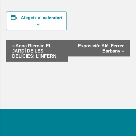
Afegeix al calendari
Navegació
«
Anna Rierola: EL
Exposició: Alè, Ferrer
d'Esdeveniment
JARDÍ DE LES
Barbany
»
DELÍCIES: L’INFERN.