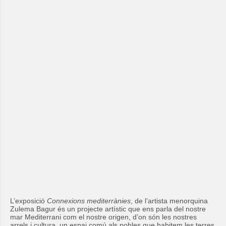
L’exposició
Connexions mediterrànies
, de l’artista menorquina
Zulema Bagur és un projecte artístic que ens parla del nostre
mar Mediterrani com el nostre origen, d’on són les nostres
arrels i cultura, un espai comú als pobles que habitem les terres