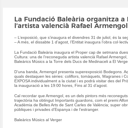
La Fundació Baleària organitza a
l’artista valencià Rafael Armengol
– L’exposició, que s’inaugura el divendres 31 de juliol, és la seg
– A més, el dissabte 1 d’agost, l’Entitat inaugura l’obra col·lec
La Fundació Baleària inaugura el Proper cap de setmana dues
Cultura: una de l’reconeguda artista valencià Rafael Armengol,
Baleàrics Músics a la Torre dels Ducs de Medinaceli a El Verge
D’una banda, Armengol presenta superexposició Bodegons. Aque
quals destaquen les sèries: coliflors, tomàquets, Magranes i Co
EXPOSA individualment a la ciutat i es podrà visitar des del Prò
la inauguració a les 19:00 hores, Fins al 31 d’agost.
Cal recordar que Armengol, es un dels pintors més reconeguts 
trajectòria ha obtingut Importants guardons, com el premi Alf
Acadèmia de Belles Arts de Sant Carles de València; super obr
públiques i privades d’Espanya i de l’estranger.
Baleàrics Músics al Verger