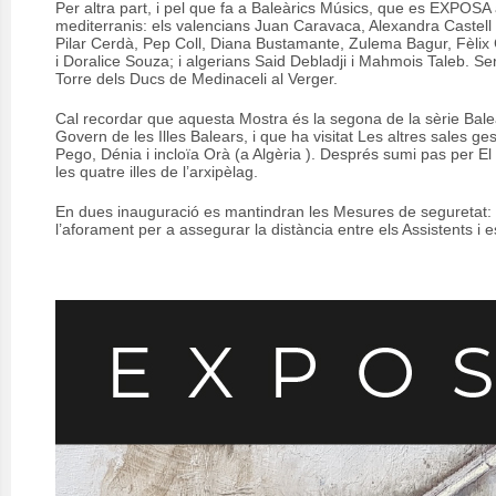
Per altra part, i pel que fa a Baleàrics Músics, que es EXPOSA
mediterranis: els valencians Juan Caravaca, Alexandra Castell 
Pilar Cerdà, Pep Coll, Diana Bustamante, Zulema Bagur, Fèlix
i Doralice Souza; i algerians Said Debladji i Mahmois Taleb. Ser
Torre dels Ducs de Medinaceli al Verger.
Cal recordar que aquesta Mostra és la segona de la sèrie Baleàr
Govern de les Illes Balears, i que ha visitat Les altres sales 
Pego, Dénia i incloïa Orà (a Algèria ). Després sumi pas per El
les quatre illes de l’arxipèlag.
En dues inauguració es mantindran les Mesures de seguretat: la
l’aforament per a assegurar la distància entre els Assistents i 